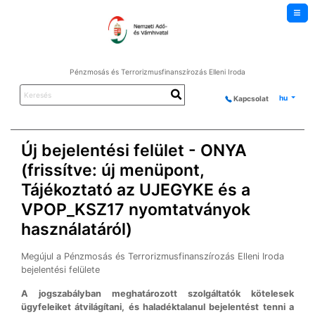
Pénzmosás és Terrorizmusfinanszírozás Elleni Iroda
KERESÉS A TARTALOMB
hu
Kapcsolat
Új bejelentési felület - ONYA
(frissítve: új menüpont,
Tájékoztató az UJEGYKE és a
VPOP_KSZ17 nyomtatványok
használatáról)
Megújul a Pénzmosás és Terrorizmusfinanszírozás Elleni Iroda
bejelentési felülete
A jogszabályban meghatározott szolgáltatók kötelesek
ügyfeleiket átvilágítani, és haladéktalanul bejelentést tenni a