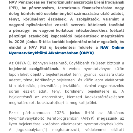
NAV Pénzmosás és Terrorizmusfinanszírozás Elleni Irodájának
(PEI), ha pénzmosásra, terrorizmus finanszírozására vagy
dolog büntetendő cselekményből származására utaló adatot,
tényt, körülményt észlelnek. A szolgáltatók, valamint a
vagyoni nyilvántartást vezető szervek kötelesek továbbá
a pénzügyi és vagyoni korlátozó intézkedésekhez (célzott
pénzügyi szankciók) kapcsolódó bejelentések megtételére
is.
2026. június 5-től a korábbi bejelentési mód megszűnik, és
elindul a NAV PEI új bejelentési felülete a
NAV Online
Nyomtatványkitöltő Alkalmazásban (ONYA)
.
Az ONYA új, könnyen kezelhető, ügyfélbarát felületet biztosít a
bejelentő szolgáltatóknak.
A webes nyomtatványon külön
lapon lehet objektív bejelentéseket tenni, gyanús, csalásra utaló
adatot, tényt, körülményt bejelenteni, és külön lapot alakítottak
ki a biztosítás, pénzváltás, pénzküldés, bizalmi vagyonkezelés
során észlelt adat, tény, körülmény bejelentésre is. A
bejelentésnél az azonosított, Nemzeti Kockázatértékelésben
meghatározott kockázato(ka)t is meg kell jelölni.
Ezzel párhuzamosan 2026. június 5-től az Általános
Nyomtatványkitöltő Keretprogramban (ÁNYK)
megszűnik
az
ilyen bejelentésre korábban alkalmazott nyomtatványbeküldés.
A jogszabályban
[1]
meghatározott, védelemmel ellátott