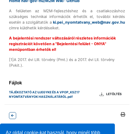
Home nav-gov-hu/M2M Wiki · GitHub
A felületen az M2M-fejlesztéshez és a csatlakozáshoz
szükséges technikai információk érhetők el, további kérdés
esetén a szolgáltatók a
ki.pei_nyomtatvany_web@nav.gov.hu
címre küldhetik kérdéseiket.
A bejelentési rendszer változásáról részletes információk
regisztrációt követően a "Bejelentési felület - ONYA"
menüpontban érhetők el!
[1]A 2017. évi LIII. törvény (Pmt.) és a 2017. évi LII. törvény
(Pvkit.).
Fájlok
TÁJÉKOZTATÓ AZ UJEGYKE ÉS A VPOP_KSZ17
LETÖLTÉS
NYOMTATVÁNYOK HASZNÁLATÁRÓL.pdf
Az oldal cookie-kat használ, hogy minél több