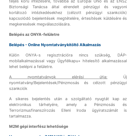
teljes körű intézésére, továbbá az Európai Unió és az ENSZ
Biztonsági Tanácsa által elrendelt pénzügyi és vagyoni
korlátozó intézkedésekhez (célzott pénzügyi szankciók)
kapcsolódó bejelentések megtételére, értesítések küldésére és
megkeresések megválaszolására.
Belépés az ONYA-felületre
Belépés - Online Nyomtatványkitöltő Alkalmazás
Külön ONYA-s regisztrációra nincs szükség, DÁP-
mobilalkalmazással vagy Ügyfélkapu+ hitelesítő alkalmazással
lehet belépni a felületre.
A nyomtatványok elérési útja:
Új
nyomtatvány/Bejelentések/Pénzmosás és célzott pénzügyi
szankciók
A sikeres bejelentés után a szolgáltató nyugtát kap az
elektronikus tárhelyére, amely a Pénzmosás és
Terrorizmusfinanszírozás Elleni Iroda ügyiratszámát is
tartalmazza.
M2M gépi interfész lehetősége