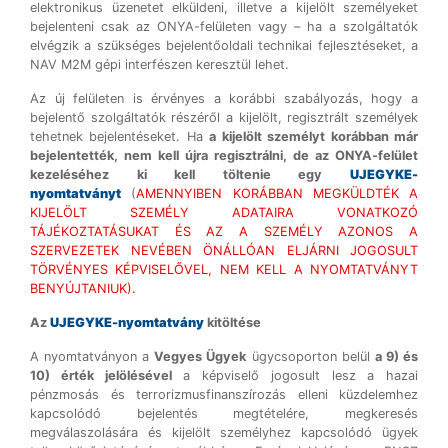
elektronikus üzenetet elküldeni, illetve a kijelölt személyeket
bejelenteni csak az ONYA-felületen vagy – ha a szolgáltatók
elvégzik a szükséges bejelentőoldali technikai fejlesztéseket, a
NAV M2M gépi interfészen keresztül lehet.
Az új felületen is érvényes a korábbi szabályozás, hogy a
bejelentő szolgáltatók részéről a kijelölt, regisztrált személyek
tehetnek bejelentéseket. Ha
a kijelölt személyt korábban már
bejelentették, nem kell újra regisztrálni, de az ONYA-felület
kezeléséhez ki kell töltenie egy
UJEGYKE-
nyomtatványt
(
AMENNYIBEN KORÁBBAN MEGKÜLDTÉK A
KIJELÖLT SZEMÉLY ADATAIRA VONATKOZÓ
TÁJÉKOZTATÁSUKAT ÉS AZ A SZEMÉLY AZONOS A
SZERVEZETEK NEVÉBEN ÖNÁLLÓAN ELJÁRNI JOGOSULT
TÖRVÉNYES KÉPVISELŐVEL, NEM KELL A NYOMTATVÁNYT
BENYÚJTANIUK).
Az
UJEGYKE-nyomtatvány
kitöltése
A nyomtatványon a
Vegyes Ügyek
ügycsoporton belül
a 9) és
10) érték jelölésével
a képviselő jogosult lesz a hazai
pénzmosás és terrorizmusfinanszírozás elleni küzdelemhez
kapcsolódó bejelentés megtételére, megkeresés
megválaszolására és kijelölt személyhez kapcsolódó ügyek